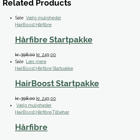
Related Products
Dette
Sale
Vælg muligheder
vare
HairBoost
,
Hårfibre
har
Hårfibre Startpakke
flere
varianter.
Mulighederne
Original
Current
kr.
398,00
kr.
249,00
kan
price
price
Sale
Læs mere
vælges
was:
is:
HairBoost
,
Hårfibre
,
Startpakke
på
kr. 398,00.
kr. 249,00.
varesiden
HairBoost Startpakke
Original
Current
kr.
398,00
kr.
249,00
price
Dette
price
Vælg muligheder
was:
vare
is:
HairBoost
,
Hårfibre
,
Tilbehør
kr. 398,00.
har
kr. 249,00.
Hårfibre
flere
varianter.
Mulighederne