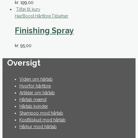
kr.
199,00
kan
Tilføj til kurv
vælges
HairBoost
,
Hårfibre
,
Tilbehør
på
varesiden
Finishing Spray
kr.
95,00
Oversigt
Viden om hårtab
Hvorfor hårfibre
Artikler om hårtab
Hårtab mænd
Hårtab kvinder
Shampoo mod hårtab
Kosttilskud mod hårtab
Hårkur mod hårtab