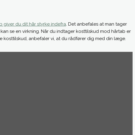
 giver du dit hår styrke indefra
. Det anbefales at man tager
k kan se en virkning. Når du indtager kosttilskud mod hårtab er
ige kosttilskud, anbefaler vi, at du rådfører dig med din læge.