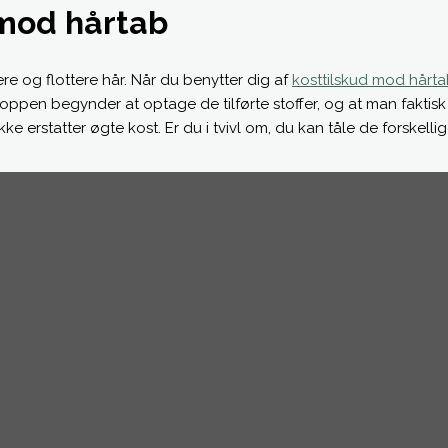
 mod hårtab
re og flottere hår. Når du benytter dig af
kosttilskud mod hårtab
kroppen begynder at optage de tilførte stoffer, og at man faktis
ikke erstatter øgte kost. Er du i tvivl om, du kan tåle de forskell