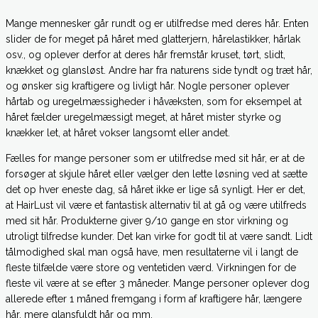
Mange mennesker går rundt og er utilfredse med deres hår. Enten
slider de for meget på håret med glatterjern, hårelastikker, hårlak
osv., og oplever derfor at deres hår fremstår kruset, tørt, slidt,
knækket og glansløst. Andre har fra naturens side tyndt og træt hår,
og ønsker sig kraftigere og livligt hår. Nogle personer oplever
hårtab og uregelmæssigheder i håvæksten, som for eksempel at
håret fælder uregelmæssigt meget, at håret mister styrke og
knækker let, at håret vokser langsomt eller andet.
Fælles for mange personer som er utilfredse med sit hår, er at de
forsøger at skjule håret eller vælger den lette løsning ved at sætte
det op hver eneste dag, så håret ikke er lige så synligt. Her er det,
at HairLust vil være et fantastisk alternativ til at gå og være utilfreds
med sit hår. Produkterne giver 9/10 gange en stor virkning og
utroligt tilfredse kunder. Det kan virke for godt til at være sandt. Lidt
tålmodighed skal man også have, men resultaterne vil i langt de
fleste tilfælde være store og ventetiden værd. Virkningen for de
fleste vil være at se efter 3 måneder. Mange personer oplever dog
allerede efter 1 måned fremgang i form af kraftigere hår, længere
hår, mere glansfuldt hår og mm.