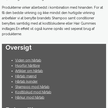
Produkterne virker allerbedst i kombination med hinanden. For at
få den bedste virkning og ikke mindst den hurtigste virkning
anbefaler vi at benytte brandets Shampoo samt conditioner
benyttes samtidig med at kosttilskudene eller Hair Gummies
indtages.En effekt vil også kunne opnås ved seperat brug af
produkterne.
Oversigt
Viden om hårtab
Hvorfor hårfibre
Artikler om hårtab
Hårtab mænd
Hårtab kvinder
Shampoo mod hårtab
Kosttilskud mod hårtab
Hårkur mod hårtab