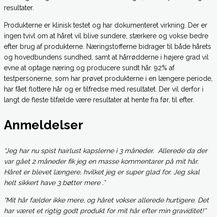
resultater.
Produkterne er klinisk testet og har dokumenteret virkning. Der er
ingen tvivl om at håret vil blive sundere, stærkere og vokse bedre
efter brug af produkterne. Næringstofferne bidrager til både hårets
og hovedbundens sundhed, samt at hårrødderne i højere grad vil
evne at optage næring og producere sundt hår. 92% af
testpersonerne, som har prøvet produkterne i en længere periode,
har fået flottere hår og er tilfredse med resultatet. Der vil derfor i
langt de fleste tilfælde være resultater at hente fra før, til efter.
Anmeldelser
“Jeg har nu spist hairlust kapslerne i 3 måneder. Allerede da der
var gået 2 måneder fik jeg en masse kommentarer på mit hår.
Håret er blevet længere, hvilket jeg er super glad for. Jeg skal
helt sikkert have 3 bøtter mere .”
“Mit hår fælder ikke mere, og håret vokser allerede hurtigere. Det
har været et rigtig godt produkt for mit hår efter min graviditet!”