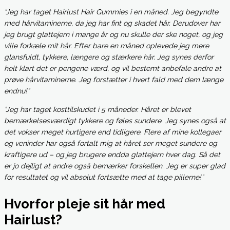
“Jeg har taget Hairlust Hair Gummies i en måned. Jeg begyndte
med hårvitaminerne, da jeg har fint og skadet hår. Derudover har
jeg brugt glattejern i mange år og nu skulle der ske noget, og jeg
ville forkæle mit hår. Efter bare en måned oplevede jeg mere
glansfuldt, tykkere, længere og stærkere hår. Jeg synes derfor
helt klart det er pengene værd, og vil bestemt anbefale andre at
prøve hårvitaminerne. Jeg forstætter i hvert fald med dem længe
endnu!”
“Jeg har taget kosttilskudet i 5 måneder. Håret er blevet
bemærkelsesværdigt tykkere og føles sundere. Jeg synes også at
det vokser meget hurtigere end tidligere. Flere af mine kollegaer
og veninder har også fortalt mig at håret ser meget sundere og
kraftigere ud – og jeg brugere endda glattejern hver dag. Så det
er jo dejligt at andre også bemærker forskellen. Jeg er super glad
for resultatet og vil absolut fortsætte med at tage pillerne!”
Hvorfor pleje sit hår med
Hairlust?