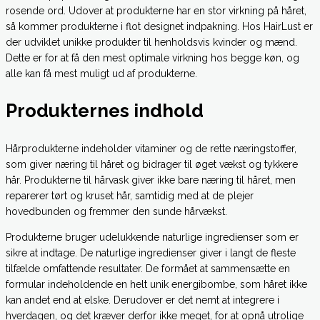
rosende ord. Udover at produkterne har en stor virkning på håret,
så kommer produkterne i flot designet indpakning. Hos HairLust er
der udviklet unikke produkter til henholdsvis kvinder og mænd.
Dette er for at få den mest optimale virkning hos begge køn, og
alle kan få mest muligt ud af produkterne.
Produkternes indhold
Hårprodukterne indeholder vitaminer og de rette næringstoffer,
som giver næring til håret og bidrager til øget vækst og tykkere
hår. Produkterne til hårvask giver ikke bare næring til håret, men
reparerer tørt og kruset hår, samtidig med at de plejer
hovedbunden og fremmer den sunde hårvækst.
Produkterne bruger udelukkende naturlige ingredienser som er
sikre at indtage. De naturlige ingredienser giver i langt de fleste
tilfælde omfattende resultater. De formået at sammensætte en
formular indeholdende en helt unik energibombe, som håret ikke
kan andet end at elske. Derudover er det nemt at integrere i
hverdagen, og det kræver derfor ikke meget, for at opnå utrolige