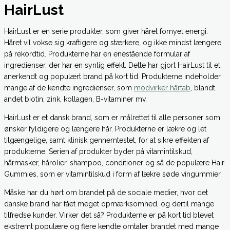
HairLust
HairLust er en serie produkter, som giver håret fornyet energi.
Håret vil vokse sig kraftigere og stærkere, og ikke mindst længere
på rekordtid. Produkterne har en enestående formular af
ingredienser, der har en synlig effekt. Dette har gjort HairLust til et
anerkendt og populært brand på kort tid. Produkterne indeholder
mange af de kendte ingredienser, som
modvirker hårtab
, blandt
andet biotin, zink, kollagen, B-vitaminer mv.
HairLust er et dansk brand, som er målrettet til alle personer som
ønsker fyldigere og længere hår. Produkterne er lækre og let
tilgængelige, samt klinisk gennemtestet, for at sikre effekten af
produkterne. Serien af produkter byder på vitamintilskud,
hårmasker, hårolier, shampoo, conditioner og så de populære Hair
Gummies, som er vitamintilskud i form af lækre søde vingummier.
Måske har du hørt om brandet på de sociale medier, hvor det
danske brand har fået meget opmærksomhed, og dertil mange
tilfredse kunder. Virker det så? Produkterne er på kort tid blevet
ekstremt populære og flere kendte omtaler brandet med mange