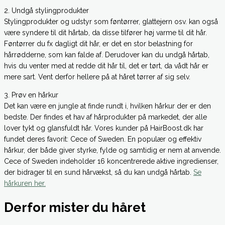
2. Undgå stylingprodukter
Stylingprodukter og udstyr som føntørrer, glattejern osv. kan også
være syndere til dit hårtab, da disse tilfører høj varme til dit hår.
Føntørrer du fx dagligt dit hår, er det en stor belastning for
hårrødderne, som kan falde af. Derudover kan du undgå hårtab,
hvis du venter med at redde dit hår til, det er tørt, da vådt hår er
mere sart. Vent derfor hellere på at håret tørrer af sig selv.
3. Prøv en hårkur
Det kan være en jungle at finde rundt i, hvilken hårkur der er den
bedste. Der findes et hav af hårprodukter på markedet, der alle
lover tykt og glansfuldt hår. Vores kunder på HairBoost.dk har
fundet deres favorit: Cece of Sweden. En populær og effektiv
hårkur, der både giver styrke, fylde og samtidig er nem at anvende.
Cece of Sweden indeholder 16 koncentrerede aktive ingredienser,
der bidrager til en sund hårvækst, så du kan undgå hårtab.
Se
hårkuren her.
Derfor mister du håret