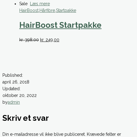
Sale
Læs mere
HairBoost
,
Hårfibre
,
Startpakke
HairBoost Startpakke
Original
Current
kr.
398,00
kr.
249,00
price
price
was:
is:
kr. 398,00.
kr. 249,00.
Published:
april 26, 2018
Updated:
oktober 20, 2022
by
admin
Skriv et svar
Din e-mailadresse vil ikke blive publiceret.
Krævede felter er