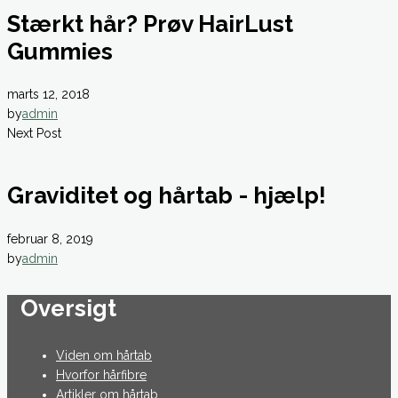
Stærkt hår? Prøv HairLust
Gummies
marts 12, 2018
by
admin
Next Post
Graviditet og hårtab - hjælp!
februar 8, 2019
by
admin
Oversigt
Viden om hårtab
Hvorfor hårfibre
Artikler om hårtab