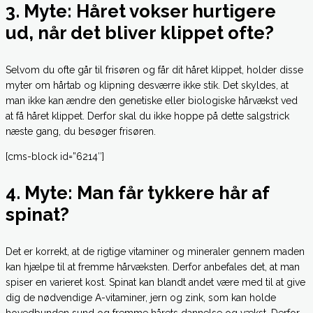
3. Myte: Håret vokser hurtigere
ud, når det bliver klippet ofte?
Selvom du ofte går til frisøren og får dit håret klippet, holder disse
myter om hårtab og klipning desværre ikke stik. Det skyldes, at
man ikke kan ændre den genetiske eller biologiske hårvækst ved
at få håret klippet. Derfor skal du ikke hoppe på dette salgstrick
næste gang, du besøger frisøren.
[cms-block id=”6214″]
4. Myte: Man får tykkere hår af
spinat?
Det er korrekt, at de rigtige vitaminer og mineraler gennem maden
kan hjælpe til at fremme hårvæksten. Derfor anbefales det, at man
spiser en varieret kost. Spinat kan blandt andet være med til at give
dig de nødvendige A-vitaminer, jern og zink, som kan holde
hovedbunden sund og fremme hårets dannelse og vækst. Derfor