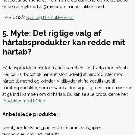
er den 4. myte, ud af 5 myter om hårtab, faktisk sand.
LÆS OGSÅ:
Spis dig til smukkere hår
5. Myte: Det rigtige valg af
hårtabsprodukter kan redde mit
hårtab?
Hårtabsprodukter har for mange været en stor hjælp mod hårtab.
Her på Hairboost.dk har vi et stort udvalg af hårprodukter mod
hårtab til mænd og kvinder. Vi tilbyder alt fra kosttilskud til
hårplejeprodukter, som er værd at forsøge sig med, når du ønsker
at gå ind i kampen om dit hårtab. Du kan se alle produkterne her:
Produkter mod hårtab
Anbefalede produkter:
[woof_products per_page=100 columns=4 is_ajax=1
taxonomies=product_cat:588]