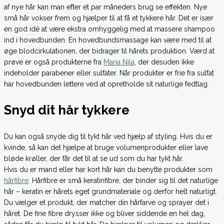
af nye hår kan man efter et par måneders brug se effekten. Nye
små hår vokser frem og hjælper til at få et tykkere hår. Det er især
en god idé at være ekstra omhyggelig med at massere shampoo
ind i hovedbunden. En hovedbundsmassage kan være med til at
øge blodcirkulationen, der bidrager til hårets produktion. Værd at
prøve er også produkterne fra
Maria Nila
, der desuden ikke
indeholder parabener eller sulfater. Når produkter er frie fra sulfat
har hovedbunden lettere ved at opretholde sit naturlige fedtlag.
Snyd dit hår tykkere
Du kan også snyde dig til tykt hår ved hjælp af styling. Hvis du er
kvinde, så kan det hjælpe at bruge volumenprodukter eller lave
bløde krøller, der får det til at se ud som du har tykt hår.
Hvis du er mand eller har kort hår kan du benytte produkter som
hårfibre
. Hårfibre er små keratinfibre, der binder sig til det naturlige
hår – keratin er hårets eget grundmateriale og derfor helt naturligt.
Du vælger et produkt, der matcher din hårfarve og sprayer det i
håret. De fine fibre drysser ikke og bliver siddende en hel dag,