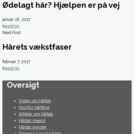
Ødelagt hår? Hjælpen er på vej
januar 16, 2017
by
admin
Next Post
Hårets vækstfaser
februar 7, 2017
by
admin
Oversigt
Viden om hårtab
Hvorfor hårfibre
Artikler om hårtab
Hårtab mænd
Hårtab kvinder
Shampoo mod hårtab