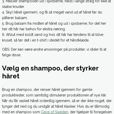
3. Massér shampooen ud i spidserne, helst i lange strøg for ikke at
skabe knuder.
4. Skyl håret igennem, og få så meget vand ud af håret før du
påfører balsam.
5. Brug balsam fra midten af håret og ud i spidserne, for det her
her dit hår har behov for ekstra næring.
6. Afslut med koldt vand og hvis dit hår har tendens til at blive
kruset, så tør det i en t-shirt i stedet for et håndklæde.
OBS: Der kan være andre anvisninger på produkter, vi råder til at
følge disse.
Vælg en shampoo, der styrker
håret
Brug en shampoo, der renser håret igennem for gamle
produktrester, som samtidig stimulerer produktionen af nye hår.
Når du får vasket håret ordentlig igennem, så er der ikke noget, der
tynger det ned og du undgår at håret klasker. Hvis du er tålmodig
med en shampoo som
Cece of Sweden
, der hjælper til forøgelsen