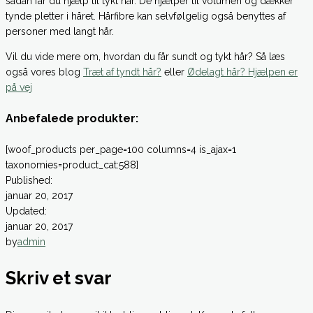
sådan får du hjælp til tykt hår. De hjælper til volumen og dækker
tynde pletter i håret. Hårfibre kan selvfølgelig også benyttes af
personer med langt hår.
Vil du vide mere om, hvordan du får sundt og tykt hår? Så læs
også vores blog
Træt af tyndt hår?
eller
Ødelagt hår? Hjælpen er
på vej
Anbefalede produkter:
[woof_products per_page=100 columns=4 is_ajax=1
taxonomies=product_cat:588]
Published:
januar 20, 2017
Updated:
januar 20, 2017
by
admin
Skriv et svar