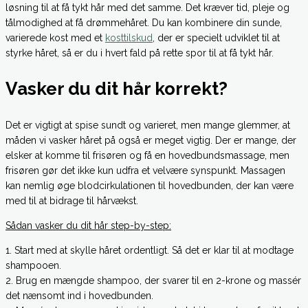
løsning til at få tykt hår med det samme. Det kræver tid, pleje og
tålmodighed at få drømmehåret. Du kan kombinere din sunde,
varierede kost med et
kosttilskud
, der er specielt udviklet til at
styrke håret, så er du i hvert fald på rette spor til at få tykt hår.
Vasker du dit hår korrekt?
Det er vigtigt at spise sundt og varieret, men mange glemmer, at
måden vi vasker håret på også er meget vigtig. Der er mange, der
elsker at komme til frisøren og få en hovedbundsmassage, men
frisøren gør det ikke kun udfra et velvære synspunkt. Massagen
kan nemlig øge blodcirkulationen til hovedbunden, der kan være
med til at bidrage til hårvækst.
Sådan vasker du dit hår step-by-step:
1. Start med at skylle håret ordentligt. Så det er klar til at modtage
shampooen.
2. Brug en mængde shampoo, der svarer til en 2-krone og massér
det nænsomt ind i hovedbunden.